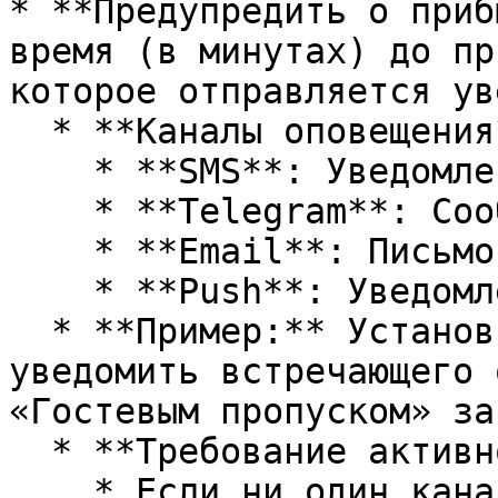
* **Предупредить о приб
время (в минутах) до пр
которое отправляется ув
  * **Каналы оповещения**:

    * **SMS**: Уведомление на телефон.

    * **Telegram**: Сообщение в Telegram.

    * **Email**: Письмо на электронную почту.

    * **Push**: Уведомление через приложение.

  * **Пример:** Установите 15 минут, чтобы 
уведомить встречающего 
«Гостевым пропуском» за
  * **Требование активного канала**:

    * Если ни один канал (SMS, Telegram, Email, 