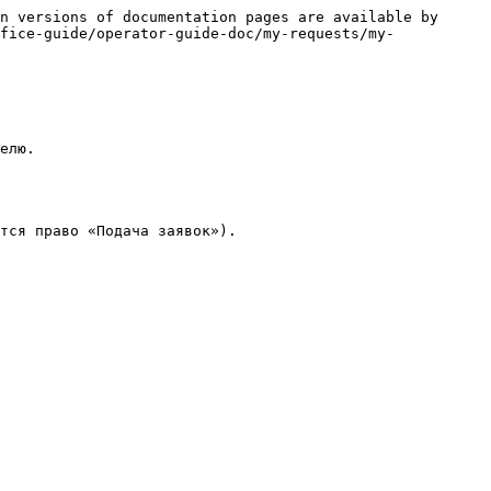
n versions of documentation pages are available by 
fice-guide/operator-guide-doc/my-requests/my-
елю.

тся право «Подача заявок»).
