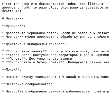
> For the complete documentation index, see [llms.txt](
appending `.md` to page URLs; this page is available as
drafts.md).

# Черновики

**Функции**:

* Добавляйте черновики заявок, если не заполнены обязат
* Черновики можно перенести в обработку для дальнейшего
**Действия в выпадающем списке**:

* **Копировать заявку**: Копируются все поля, даты акти
* **Удаление**: Доступно для операторов с ролью «Админи
* **Печать**: Доступна печать заявки.

* **Скопировать в буфер обмена**: Копируются данные зая
**Поиск**:

* Нажмите иконку «Фильтровать» и задайте параметры поис
**Настройка отображения**:
