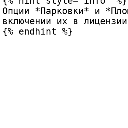
{% hint style="info" %}

Опции *Парковки* и *Пло
включении их в лицензии.