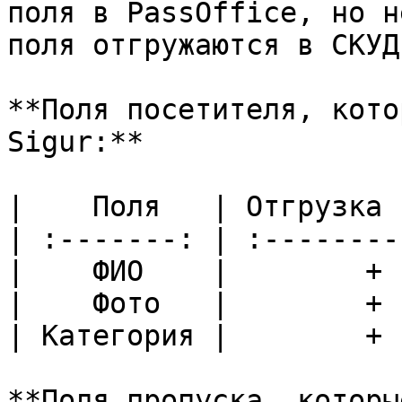
поля в PassOffice, но н
поля отгружаются в СКУД.
**Поля посетителя, кото
Sigur:**

|    Поля   | Отгрузка 
| :-------: | :--------
|    ФИО    |        + 
|    Фото   |        + 
| Категория |        + 
**Поля пропуска, которы