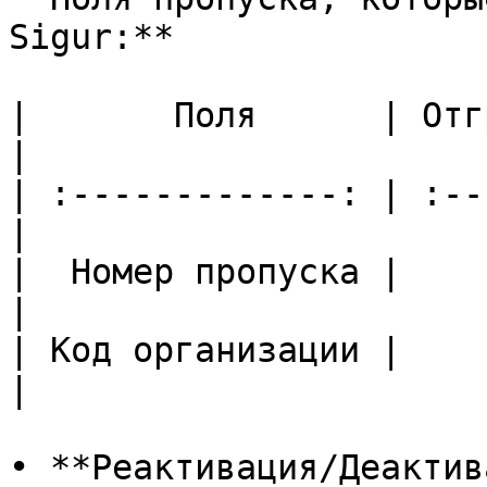
Sigur:**

|       Поля      | Отг
|

| :-------------: | :--
|

|  Номер пропуска |       
|

| Код организации |       
|

• **Реактивация/Деактив