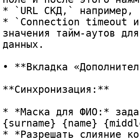
* `URL СКД,` например, 
* `Connection timeout и
значения тайм-аутов для
данных.

• **Вкладка «Дополнител
**Синхронизация:**

* *Маска для ФИО:* зада
{surname} {name} {middl
* *Разрешать слияние ко