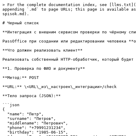
> For the complete documentation index, see [llms.txt](
appending `.md` to page URLs; this page is available as
spisok.md).

# Черный список

**Интеграция с внешним сервисом проверки по чёрному спи
PassOffice при создании или редактировании человека **о
**Что должен реализовать клиент**

Реализовать собственный HTTP-обработчик, который будет 
**1. Проверка по ФИО и документу**

**Метод:** POST

**URL:** \<URL\_из\_настроек\_интеграции>/check

**Тело запроса (JSON):**

```json

{

  "name": "Петр",

  "surname": "Петров",

  "middlename": "Петрович",

  "phone": "+79991231234",

  "birthday": "1985-06-15",
