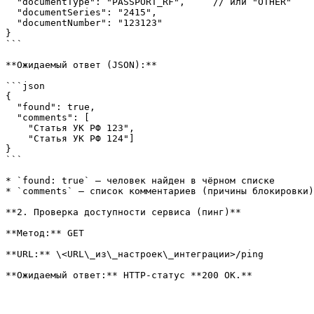
  "documentType": "PASSPORT_RF",     // или "OTHER"

  "documentSeries": "2415",

  "documentNumber": "123123"

}

```

**Ожидаемый ответ (JSON):**

```json

{

  "found": true,

  "comments": [

    "Статья УК РФ 123", 

    "Статья УК РФ 124"]

}

```

* `found: true` — человек найден в чёрном списке

* `comments` — список комментариев (причины блокировки)
**2. Проверка доступности сервиса (пинг)**

**Метод:** GET

**URL:** \<URL\_из\_настроек\_интеграции>/ping
