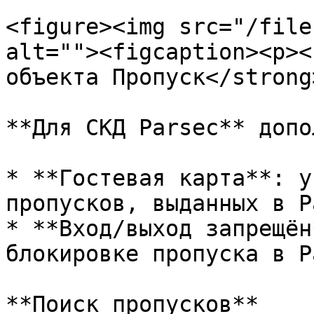
<figure><img src="/file
alt=""><figcaption><p><
объекта Пропуск</strong
**Для СКД Parsec** допо
* **Гостевая карта**: у
пропусков, выданных в P
* **Вход/выход запрещён
блокировке пропуска в P
**Поиск пропусков**
